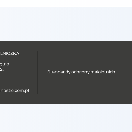
LNICZKA
iętro
2,
Standardy ochrony małoletnich
astic.com.pl