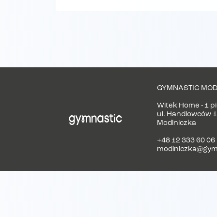
GYMNASTIC MOD
Witek Home - 1 p
ul. Handlowców 1
Modlniczka
+48 12 333 60 06
modlniczka@gymn