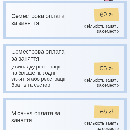
60 zł
Семестрова оплата
за заняття
x кількість занять
за семестр
Семестрова оплата
за заняття
у випадку реєстрації
55 zł
на більше ніж одні
заняття або реєстрації
x кількість занять
братів та сестер
за семестр
65 zł
Місячна оплата за
заняття
x кількість занять
за семестр