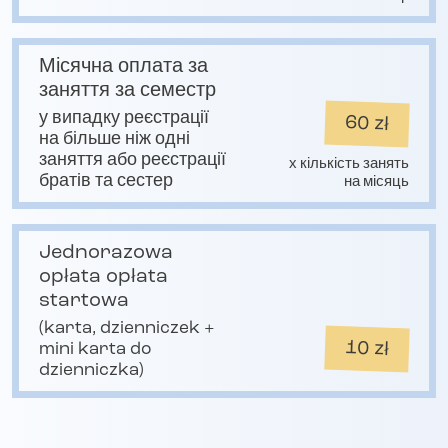
Місячна оплата за
заняття за семестр
у випадку реєстрації
60 zł
на більше ніж одні
заняття або реєстрації
x кількість занять
братів та сестер
на місяць
Jednorazowa
opłata opłata
startowa
(karta, dzienniczek +
10 zł
mini karta do
dzienniczka)