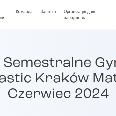
Команда
Заняття
Організація днів
ння
народжень
 Semestralne Gy
stic Kraków Ma
Czerwiec 2024