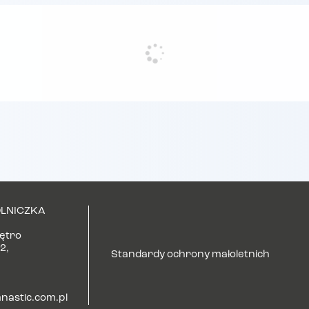
LNICZKA
iętro
2,
Standardy ochrony małoletnich
astic.com.pl