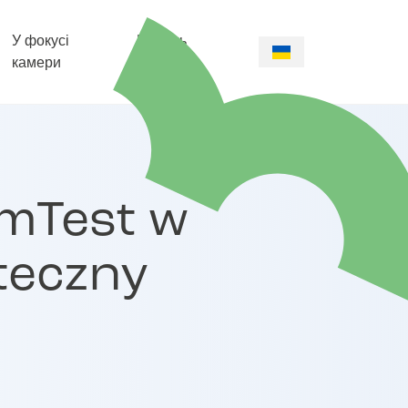
У фокусі
Панель
камери
батьків
mTest w
teczny