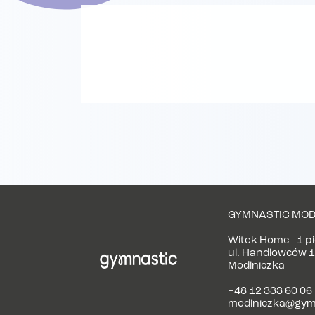
GYMNASTIC MOD
Witek Home - 1 p
ul. Handlowców 1
Modlniczka
+48 12 333 60 06
modlniczka@gymn