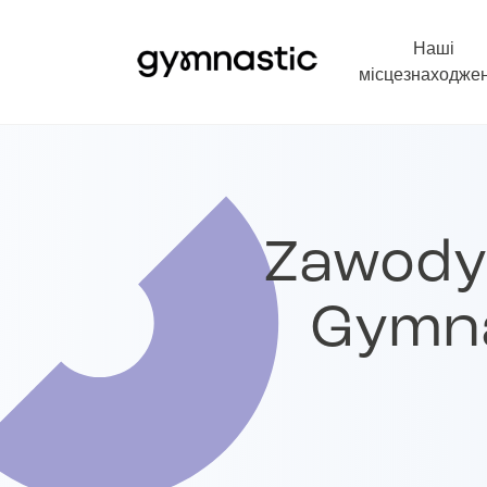
Наші
місцезнаходже
Zawody
Gymna