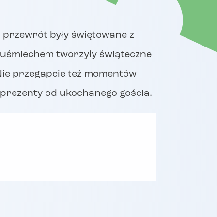
i przewrót były świętowane z
z uśmiechem tworzyły świąteczne
. Nie przegapcie też momentów
ąc prezenty od ukochanego gościa.