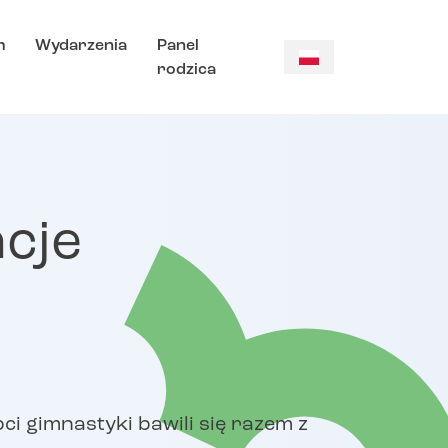
m
Wydarzenia
Panel
rodzica
cje
ci gimnastyki bawili się razem z