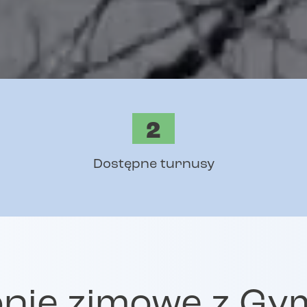
2
Dostępne turnusy
onie zimowe z Gy